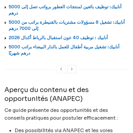
أنابيك: توظيف بائعين لمنتجات العطور برواتب تصل إلى 5000
درهم
أنابيك: تشغيل 8 مسؤولات مشتريات بالقنيطرة براتب من 5000
إلى 7000 درهم
أنابيك : توظيف 40 عون استقبال بالرباط أكدال 2026
أنابيك: تشغيل مربية أطفال للعمل بالدار البيضاء براتب 5000
درهم شهريًا
Aperçu du contenu et des
opportunités (ANAPEC)
Ce guide présente des opportunités et des
conseils pratiques pour postuler efficacement :
Des possibilités via ANAPEC et les voies