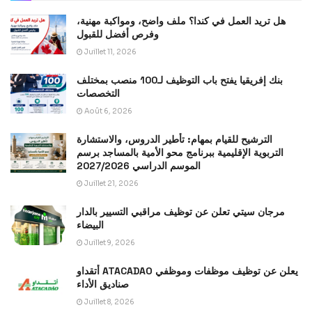
هل تريد العمل في كندا؟ ملف واضح، ومواكبة مهنية،
وفرص أفضل للقبول
Juillet 11, 2026
بنك إفريقيا يفتح باب التوظيف لـ100 منصب بمختلف
التخصصات
Août 6, 2026
الترشيح للقيام بمهام: تأطير الدروس، والاستشارة
التربوية الإقليمية ببرنامج محو الأمية بالمساجد برسم
الموسم الدراسي 2027/2026
Juillet 21, 2026
مرجان سيتي تعلن عن توظيف مراقبي التسيير بالدار
البيضاء
Juillet 9, 2026
أتقداو ATACADAO يعلن عن توظيف موظفات وموظفي
صناديق الأداء
Juillet 8, 2026