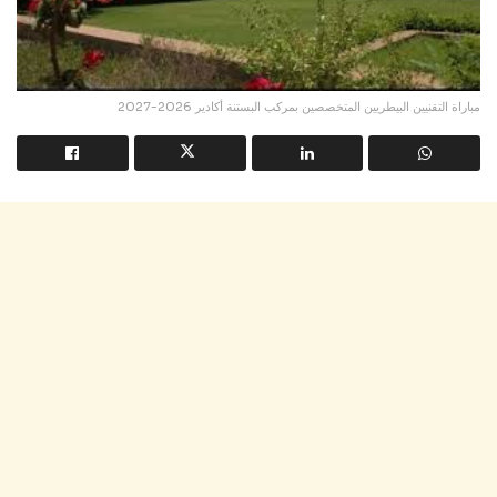
مباراة التقنيين البيطريين المتخصصين بمركب البستنة أكادير 2026-2027