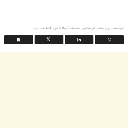
مؤسسة الرواج تبحث عن مكلفين بمحفظة الزبناء (ذكور/إناث) بعدة مدن