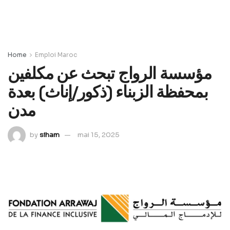
Home
Emploi Maroc
مؤسسة الرواج تبحث عن مكلفين
بمحفظة الزبناء (ذكور/إناث) بعدة
مدن
by
siham
mai 15, 2025