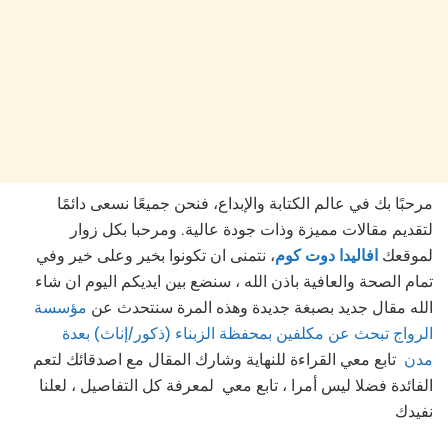
مرحبًا بك في عالم الكتابة والإبداع، فنحن جميعًا نسعى دائمًا
لتقديم مقالات مميزة وذات جودة عالية. ومرحبا بكل زوار
لموقعك
افاليدا دوت كوم
، نتمنى ان تكونوا بخير وعلى خير وفي
تمام الصحة والعافية باذن الله ، سنضع بين ايديكم اليوم ان شاء
الله مقال جديد بصبغة جديدة وهذه المرة سنتحدث عن
مؤسسة
الرواج تبحث عن مكلفين بمحفظة الزبناء (ذكور/إناث) بعدة
مدن
تابع
معي القراءة للنهاية وشارك المقال مع اصدقائك لتعم
الفائدة فضلا ليس أمرا ، تابع معي لمعرفة كل التفاصيل ، لعلنا
نفيدك