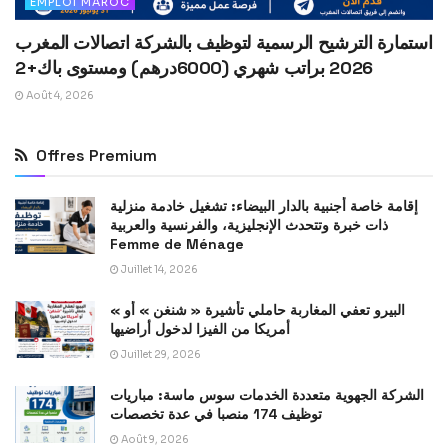
EMPLOI MAROC
استمارة الترشيح الرسمية لتوظيف بالشركة اتصالات المغرب
2026 براتب شهري (6000درهم) ومستوى باك+2
Août 4, 2026
Offres Premium
إقامة خاصة أجنبية بالدار البيضاء: تشغيل خادمة منزلية
ذات خبرة وتتحدث الإنجليزية، والفرنسية والعربية
Femme de Ménage
Juillet 14, 2026
« البيرو تعفي المغاربة حاملي تأشيرة « شنغن » أو
أمريكا من الفيزا لدخول أراضيها
Juillet 29, 2026
الشركة الجهوية متعددة الخدمات سوس ماسة: مباريات
توظيف 174 منصبا في عدة تخصصات
Août 9, 2026