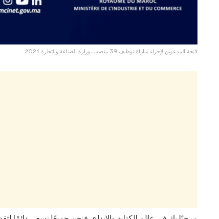
لائحة المدعوين لإجراء مباراة توظيف 39 منصب بوزارة الصناعة والتجارة 2024
مرحبًا بك في عالم الكتابة والإبداع، فنحن جميعًا نسعى دائمًا لت