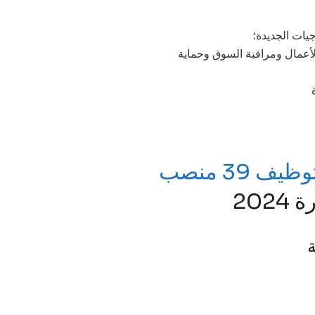
يات الجديدة؛
لأعمال ومراقبة السوق وحماية
يف 39 منصب
202
ة