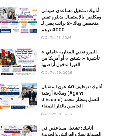
أنابيك: تشغيل مساعدي صيدلي
ومكلفين بالإستقبال بدبلوم تقني
متخصص وباك+2 براتب يصل لـ
4000 درهم
Juillet 25, 2026
« البيرو تعفي المغاربة حاملي
تأشيرة « شنغن » أو أمريكا من
الفيزا لدخول أراضيها
Juillet 29, 2026
أنابيك: توظيف 40 عون استقبال
وملاحة أرضية (Agent
d’Escale) للعمل بمطار محمد
الخامس بالدار البيضاء
Juillet 28, 2026
أنابيك: تشغيل مساعدين في
الصيدلة بسلا والعرائش والجديدة