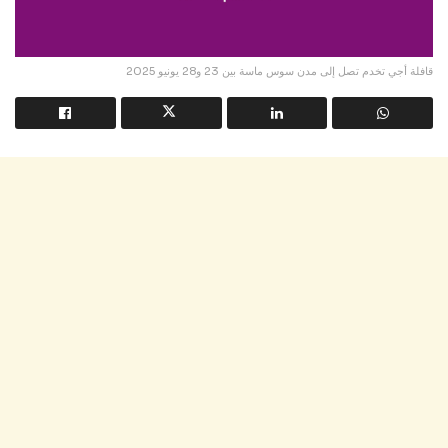
قافلة أجي تخدم تصل إلى مدن سوس ماسة بين 23 و28 يونيو 2025