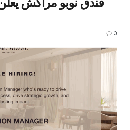
فندق نوبو مراكش يعل
0