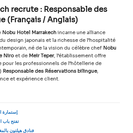
h recrute : Responsable des
e (Français / Anglais)
e
Nobu Hotel Marrakech
incarne une alliance
du design japonais et la richesse de l’hospitalité
temporain, né de la vision du célèbre chef
Nobu
e Niro
et de
Meir Teper
, l’établissement offre
 pour les professionnels de l’hôtellerie de
e)
Responsable des Réservations bilingue
,
nce et expérience client.
إستمارة ال
تفتح باب الت
فنادق هيلتون بال