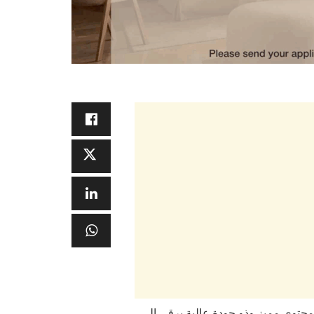
م محتوى مميز وذو جودة عالية يرقى إلى