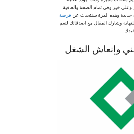
،  وعلى خير وفي تمام الصحة والعافية
غة جديدة وهذه المرة سنتحدث عن
فرصة
لنهاية وشارك المقال مع اصدقائك لتعم
فيدك
هني وإنعاش الشغل