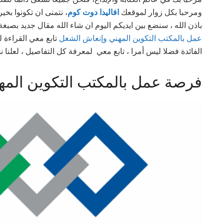
ومرحبا بكل زوار لموقعك
افاليدا دوت كوم
نتمنى ان تكونوا بخير
باذن الله ، سنضع بين ايديكم اليوم ان شاء الله مقال جديد بصب
عمل بالمكتب التكوين المهني وإنعاش الشغل
تابع
معي القراءة ل
الفائدة فضلا ليس أمرا ، تابع معي لمعرفة كل التفاصيل ، لعلنا ن
فرصة عمل بالمكتب التكوين الم