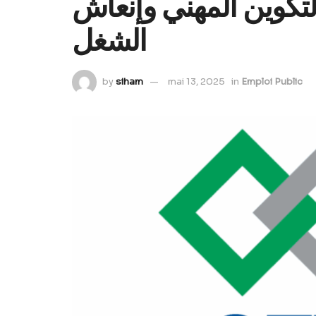
تكوين المهني وإنعاش
الشغل
by
siham
mai 13, 2025
in
Emploi Public