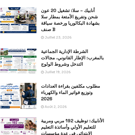
أنابيك – سلا: تشغيل 20 عون
شحن وتفريغ الأمتعة بمطار سلا
بشهادة البكالوريا ورخصة سياقة
صنف B
Juillet 23, 2026
الشرطة الإدارية الجماعية
بالمغرب: الإطار القانوني، مجالات
التدخل وشروط الولوج
Juillet 19, 2026
مطلوب مكلفين بقراءة العدادات
وتوزيع فواتير الماء والكهرباء
2026
Août 2, 2026
الأنابيك: توظيف 192 مربي ومربية
للتعليم الأولي وأساتذة التعليم
الابتدائي في عدة مؤسسات