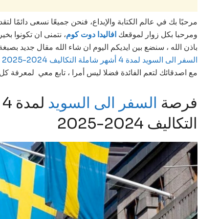
مرحبًا بك في عالم الكتابة والإبداع، فنحن جميعًا نسعى دائمًا لت
ومرحبا بكل زوار لموقعك
افاليدا دوت كوم
، نتمنى ان تكونوا بخ
باذن الله ، سنضع بين ايديكم اليوم ان شاء الله مقال جديد بص
السفر الى السويد لمدة 4 أشهر شاملة التكاليف 2024-2025
ت
مع اصدقائك لتعم الفائدة فضلا ليس أمرا ، تابع معي لمعرفة كل ال
فرصة
السفر الى السويد
ل
التكاليف 2024-2025