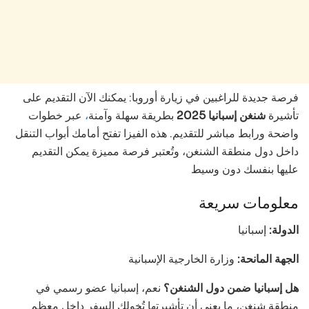
فرصة جديدة للراغبين في زيارة أوروبا: يمكنك الآن التقديم على
تأشيرة
شنغن إسبانيا 2025
بطريقة سهلة وآمنة
،
عبر خطوات
واضحة ورابط مباشر للتقديم. هذه الفيزا تفتح أمامك أبواب التنقل
داخل دول منطقة الشنغن، وتُعتبر فرصة مميزة يمكن التقديم
عليها بنفسك دون وسيط
معلومات سريعة
الدولة:
إسبانيا
الجهة المانحة:
وزارة الخارجية الإسبانية
هل إسبانيا ضمن دول الشنغن؟
نعم، إسبانيا عضو رسمي في
منطقة شنغن، ما يعني أن تأشيرتها تُخولك السفر داخل معظم