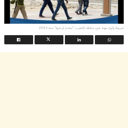
شروط ولوج مهنة عون سلطة بالمغرب “مقدم او شيخ” سنة 2024