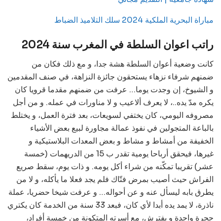
مباراة البحرية الملكية 2024 سلك التلاميذ الضباط
راتب اعوان السلطة في المغرب سنة 2024
كانت وضعية أعوان السلطة هشة جدا، و مع ذلك فكان من
ضمنهم شرفاء نزهاء يستحقون جائزة النزاهة، في صنف المقدمين
و الشيوخ، إن وجدت يوما… عرفت من ضمنهم مقدما قرويا كان
يكره مدّ يده..، لا يعرف ألاعيب و لا مناورات في عمله. و من أجل
مصروفه اليومي، كان يختفي لسويعات، بعد فترة العمل، و يختلط
بالباعة المتجولين في نفوذ عمالة مجاورة لبيع بعض الأشياء
الخفيفة من أمشاط و مشاط و بعض المعدات البلاستيكية و
غيرها، فيحقق أرباحا يومية تقدر ب 15 من الدريهمات (خمسة
عشر) تقريبا تمكّنه من شراء أكل يومه. و ذات يوم، سقط صريع
الفراش حيث أصيب بمرض فتّاك فلم يجد فعلا ما يأكله، و لا من
يطرق بابه ليسأل عنه و عن أحواله… و عرفت شيخا حضريا، عملة
ناذرة، لا يمد يده أبدا لأي كان، فبعد 33 سنة من الخدمة كان يكتري
حجرة واحدة و يفترش، مع أسرته المتكونة من خمسة أفراد،