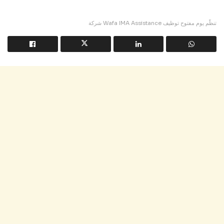
شركة Wafa IMA Assistance تنظّم يوم مفتوح توظيف