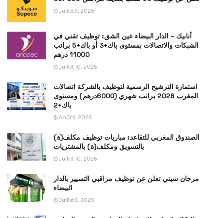
Juillet 9, 2026
أنابيك – الدار البيضاء عين الشق: توظيف تقني في
الشبكات والاتصالات بمستوى باك+3 أو باك+5 براتب
11000 درهم
Juillet 10, 2026
استمارة الترشيح الرسمية لتوظيف بالشركة اتصالات
المغرب 2026 براتب شهري (6000درهم) ومستوى
باك+2
Août 4, 2026
الصندوق المغربي للتقاعد: مباريات توظيف مكلف(ة)
بالتسويق ومكلف(ة) بالمشتريات
Juillet 10, 2026
مرجان سيتي تعلن عن توظيف مراقبي التسيير بالدار
البيضاء
Juillet 9, 2026