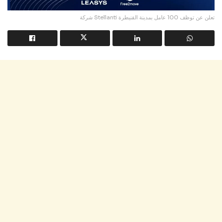
شركة Stellanti تعلن عن توظف 100 عامل بمدينة القنيطرة