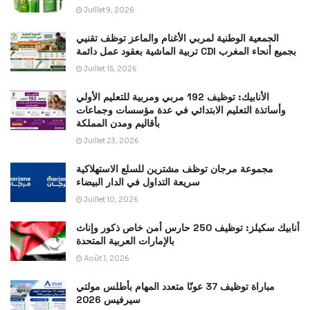
Juillet 9, 2026
الجمعية الوطنية لمربي الأغنام والماعز توظف تقنيي
تربية الماشية بعقود عمل دائمة CDI بجميع أنحاء المغرب
Juillet 15, 2026
الأنابيك: توظيف 192 مربي ومربية للتعليم الأولي
وأساتذة التعليم الابتدائي في عدة مؤسسات وجماعات
بأقاليم ومدن المملكة
Juillet 23, 2026
مجموعة مرجان توظف مشترين للسلع الاستهلاكية
سريعة التداول في الدار البيضاء
Juillet 10, 2026
أنابيك سكيلز: توظيف 250 حارس أمن خاص ذكور وإناث
بالإمارات العربية المتحدة
Août 1, 2026
مباراة توظيف 37 عونًا متعدد المهام بأطلس مولتي
سيرفيس 2026