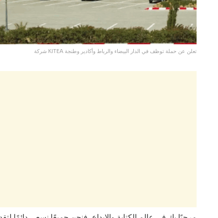
شركة KITEA تعلن عن حملة توظف في الدار البيضاء والرباط وأكادير وطنجة
مرحبًا بك في عالم الكتابة والإبداع، فنحن جميعًا نسعى دائمًا ل.