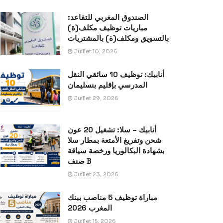
الصندوق المغربي للتقاعد:
مباريات توظيف مكلف(ة)
بالتسويق ومكلف(ة) بالمشتريات
Juillet 10, 2026
أنابيك: توظيف 10 سائقي النقل
المدرسي بإقليم بنسليمان
Juillet 29, 2026
أنابيك – سلا: تشغيل 20 عون
شحن وتفريغ الأمتعة بمطار سلا
بشهادة البكالوريا ورخصة سياقة
صنف B
Juillet 23, 2026
مباراة توظيف 5 مناصب ببنك
المغرب 2026
Juillet 15, 2026