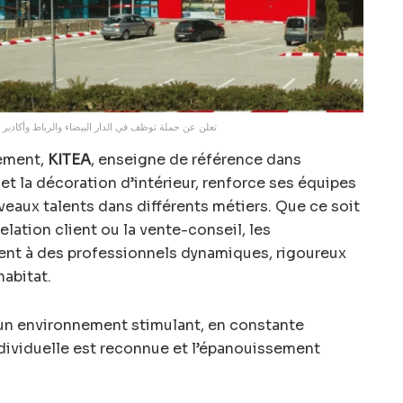
TEA تعلن عن حملة توظف في الدار البيضاء والرباط وأكادير وطنجة
pement,
KITEA
, enseigne de référence dans
 la décoration d’intérieur, renforce ses équipes
veaux talents dans différents métiers. Que ce soit
elation client ou la vente-conseil, les
ent à des professionnels dynamiques, rigoureux
habitat.
 un environnement stimulant, en constante
ndividuelle est reconnue et l’épanouissement