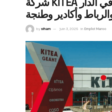
شركة KITEA تعلن عن حملة توظف في الدار
والرباط وأكادير وطنجة
by
siham
juin 3, 2025
in
Emploi Maroc