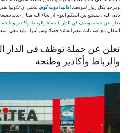
ومرحبا بكل زوار لموقعك
افاليدا دوت كوم
نتمنى ان تكونوا بخير
باذن الله ، سنضع بين ايديكم اليوم ان شاء الله مقال جديد بص
KITEA تعلن عن حملة توظف في الدار البيضاء والرباط وأكادير وطنجة
ت
المقال مع اصدقائك لتعم الفائدة فضلا ليس أمرا ، تابع معي لمعر
والرباط وأكادير وطنجة