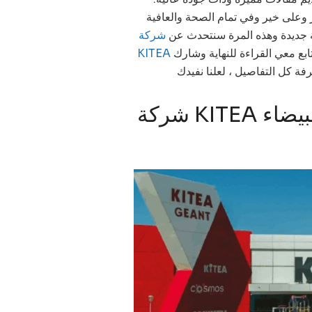
،  وعلى خير وفي تمام الصحة والعافية
بغة جديدة وهذه المرة سنتحدث عن
شركة
ابع
معي القراءة للنهاية وشارك
فة كل التفاصيل ، لعلنا نفيدك
شركة KITEA تعلن عن حملة توظف في الدار البيضاء