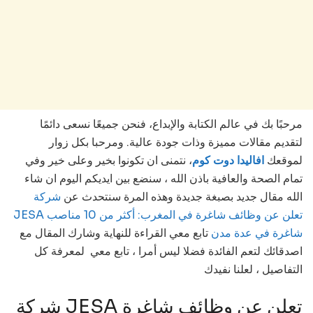
مرحبًا بك في عالم الكتابة والإبداع، فنحن جميعًا نسعى دائمًا
لتقديم مقالات مميزة وذات جودة عالية. ومرحبا بكل زوار
لموقعك
افاليدا دوت كوم
، نتمنى ان تكونوا بخير وعلى خير وفي
تمام الصحة والعافية باذن الله ، سنضع بين ايديكم اليوم ان شاء
الله مقال جديد بصبغة جديدة وهذه المرة سنتحدث عن
شركة
JESA تعلن عن وظائف شاغرة في المغرب: أكثر من 10 مناصب
شاغرة في عدة مدن
تابع
معي القراءة للنهاية وشارك المقال مع
اصدقائك لتعم الفائدة فضلا ليس أمرا ، تابع معي لمعرفة كل
التفاصيل ، لعلنا نفيدك
شركة JESA تعلن عن وظائف شاغرة