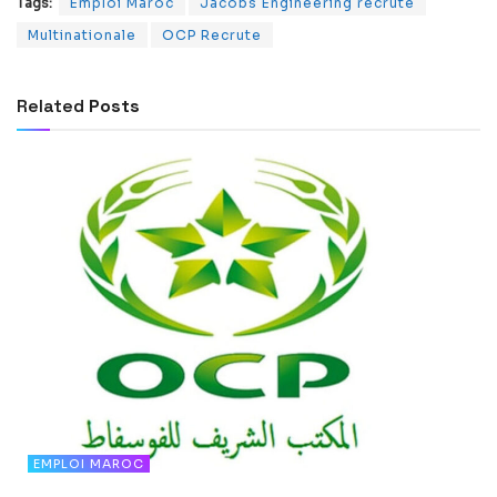
Tags:
Emploi Maroc
Jacobs Engineering recrute
Multinationale
OCP Recrute
Related
Posts
EMPLOI MAROC