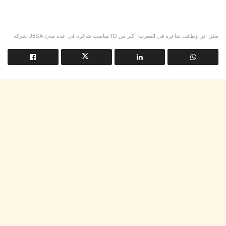
شركة JESA تعلن عن وظائف شاغرة في المغرب: أكثر من 10 مناصب شاغرة في عدة مدن