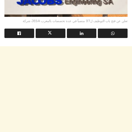
شركة JESA تعلن عن فتح باب التوظيف ل37 منصباً في عدة تخصصات بالمغرب