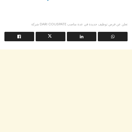
شركة DARI COUSPATE تعلن عن فرص توظيف جديدة في عدة مناصب