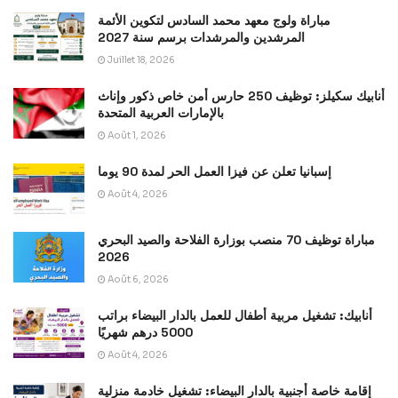
مباراة ولوج معهد محمد السادس لتكوين الأئمة
المرشدين والمرشدات برسم سنة 2027
Juillet 18, 2026
أنابيك سكيلز: توظيف 250 حارس أمن خاص ذكور وإناث
بالإمارات العربية المتحدة
Août 1, 2026
إسبانيا تعلن عن فيزا العمل الحر لمدة 90 يوما
Août 4, 2026
مباراة توظيف 70 منصب بوزارة الفلاحة والصيد البحري
2026
Août 6, 2026
أنابيك: تشغيل مربية أطفال للعمل بالدار البيضاء براتب
5000 درهم شهريًا
Août 4, 2026
إقامة خاصة أجنبية بالدار البيضاء: تشغيل خادمة منزلية