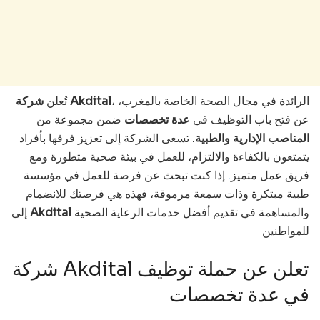
، الرائدة في مجال الصحة الخاصة بالمغرب،
شركة Akdital
تُعلن
عن فتح باب التوظيف في
عدة تخصصات
ضمن مجموعة من
المناصب الإدارية والطبية
. تسعى الشركة إلى تعزيز فرقها بأفراد
يتمتعون بالكفاءة والالتزام، للعمل في بيئة صحية متطورة ومع
إذا كنت تبحث عن فرصة للعمل في مؤسسة
.
فريق عمل متميز
طبية مبتكرة وذات سمعة مرموقة، فهذه هي فرصتك للانضمام
إلى
Akdital
والمساهمة في تقديم أفضل خدمات الرعاية الصحية
للمواطنين
شركة Akdital تعلن عن حملة توظيف
في عدة تخصصات