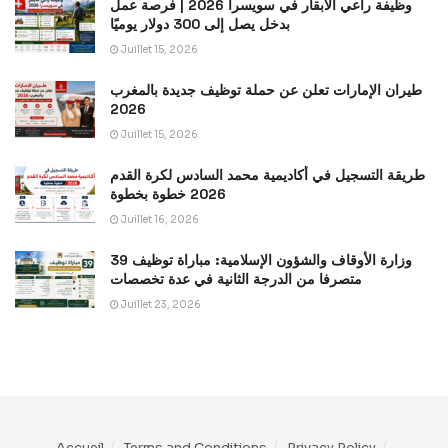
وظيفة راعي الأبقار في سويسرا 2026 | فرصة عمل
بدخل يصل إلى 300 دولار يوميًا
Juillet 15, 2026
طيران الإمارات تعلن عن حملة توظيف جديدة بالمغرب
2026
Juillet 15, 2026
طريقة التسجيل في أكاديمية محمد السادس لكرة القدم
2026 خطوة بخطوة
Juillet 16, 2026
وزارة الأوقاف والشؤون الإسلامية: مباراة توظيف 39
متصرفا من الدرجة الثانية في عدة تخصصات
Juillet 23, 2026
Accueil
Terms and Conditions
Privacy Policy