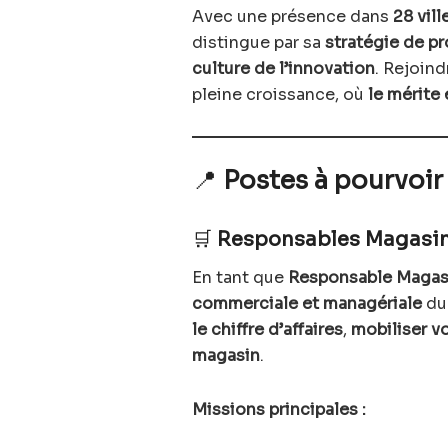
Avec une présence dans
28 vill
distingue par sa
stratégie de p
culture de l’innovation
. Rejoind
pleine croissance, où
le mérite 
📍
Postes à pourvoir
🛒
Responsables Magasin 
En tant que
Responsable Magas
commerciale et managériale
du 
le chiffre d’affaires
,
mobiliser v
magasin
.
Missions principales :