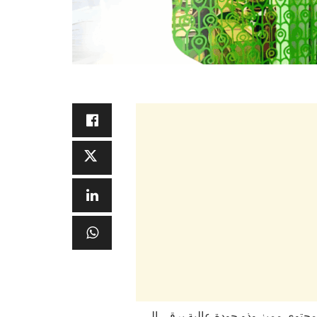
م محتوى مميز وذو جودة عالية يرقى إلى