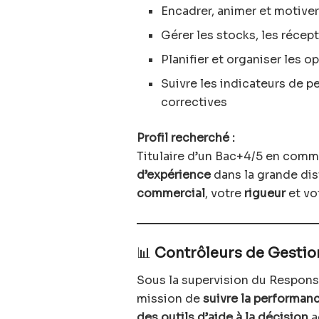
Encadrer, animer et motive
Gérer les stocks, les récept
Planifier et organiser les 
Suivre les indicateurs de 
correctives
Profil recherché :
Titulaire d’un Bac+4/5 en comm
d’expérience
dans la grande dis
commercial
, votre
rigueur
et vo
📊
Contrôleurs de Gestio
Sous la supervision du Respons
mission de
suivre la performan
des outils d’aide à la décision
a