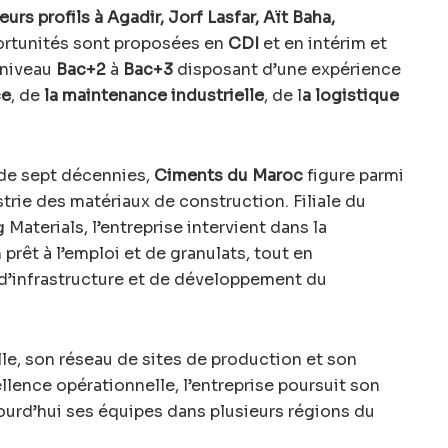
rs profils à Agadir, Jorf Lasfar, Aït Baha,
rtunités sont proposées en
CDI
et en intérim et
 niveau
Bac+2
à
Bac+3
disposant d’une expérience
ce
, de
la maintenance industrielle
, de l
a logistique
 de sept décennies,
Ciments du Maroc
figure parmi
strie des matériaux de construction. Filiale du
Materials, l’entreprise intervient dans la
prêt à l’emploi et de granulats, tout en
 d’infrastructure et de développement du
lle, son réseau de sites de production et son
lence opérationnelle, l’entreprise poursuit son
urd’hui ses équipes dans plusieurs régions du