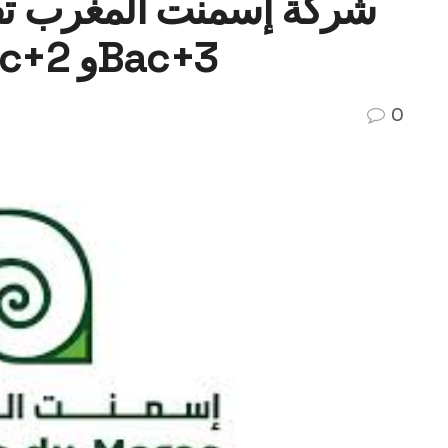
شركة إسمنت المغرب تفت
مدن لفائدة حاملي Bac+2 وBac+3
0