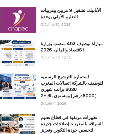
الأنابيك: تشغيل 9 مربين ومربيات
التعليم الأولي بوجدة
Juillet 10, 2026
مباراة توظيف 453 منصب بوزارة
الاقتصاد والمالية 2026
Juillet 27, 2026
استمارة الترشيح الرسمية
لتوظيف بالشركة اتصالات المغرب
2026 براتب شهري
(6000درهم) ومستوى باك+2
Août 4, 2026
تغييرات مرتقبة في قطاع تعليم
السياقة بالمغرب: إصلاحات جديدة
لتحسين جودة التكوين وتعزيز