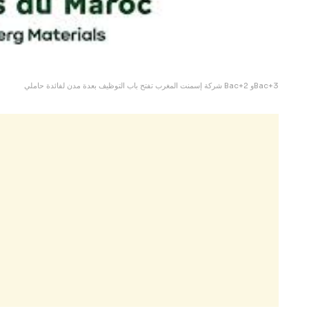
شركة إسمنت المغرب تفتح باب التوظيف بعدة مدن لفائدة حاملي Bac+2 وBac+3