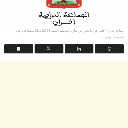
جماعة إفران (إقليم إفران) تعلن عن مباراة التوظيف لسنة 2025 لـ 25 منصبًا في عدة
تخصصات ودرجات