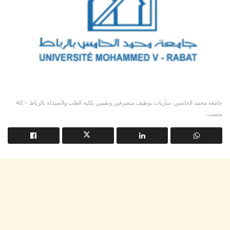
جامعة محمد الخامس: مباريات توظيف متصرفين وتقنيين بكلية الطب والصيدلة بالرباط – 42
منصب