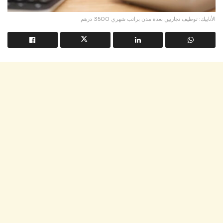
الأنابيك: توظيف تجاريين بعدة مدن براتب شهري 3500 درهم