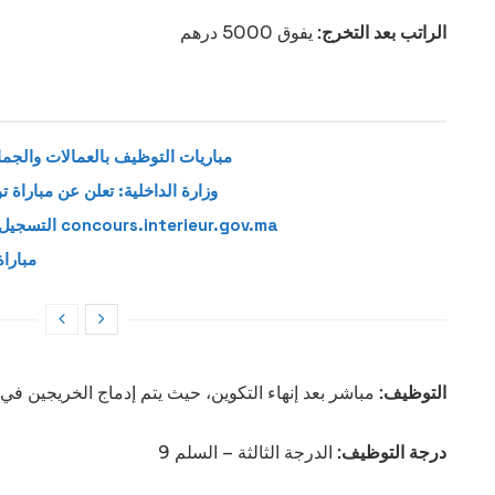
الراتب بعد التخرج:
يفوق 5000 درهم
مباريات التوظيف بالعمالات والجماعا
وزارة الداخلية: تعلن عن مباراة توظيف 305 منصبًا للمهندسي
التسجيل في مباريات توظيف وزارة الداخلية عبر concours.interieur.gov.ma
مباراة توظيف 6
التوظيف:
مباشر بعد إنهاء التكوين، حيث يتم إدماج الخريجين في 
درجة التوظيف:
الدرجة الثالثة – السلم 9