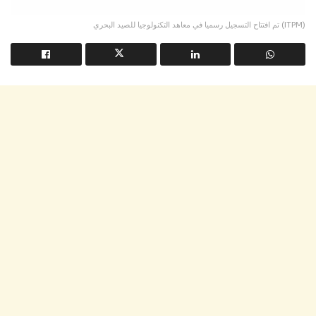
تم افتتاح التسجيل رسميا في معاهد التكنولوجيا للصيد البحري (ITPM)