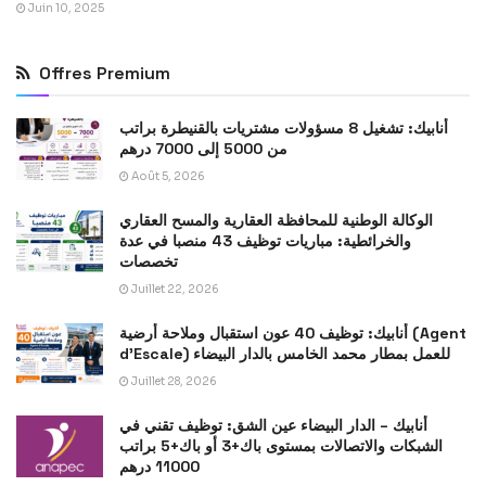
Juin 10, 2025
Offres Premium
أنابيك: تشغيل 8 مسؤولات مشتريات بالقنيطرة براتب
من 5000 إلى 7000 درهم
Août 5, 2026
الوكالة الوطنية للمحافظة العقارية والمسح العقاري
والخرائطية: مباريات توظيف 43 منصبا في عدة
تخصصات
Juillet 22, 2026
أنابيك: توظيف 40 عون استقبال وملاحة أرضية (Agent
d’Escale) للعمل بمطار محمد الخامس بالدار البيضاء
Juillet 28, 2026
أنابيك – الدار البيضاء عين الشق: توظيف تقني في
الشبكات والاتصالات بمستوى باك+3 أو باك+5 براتب
11000 درهم