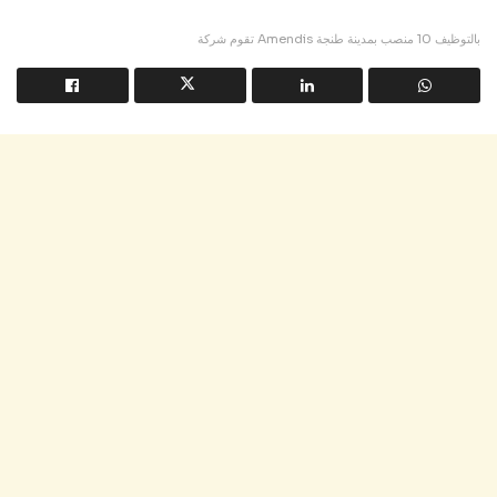
تقوم شركة Amendis بالتوظيف 10 منصب بمدينة طنجة