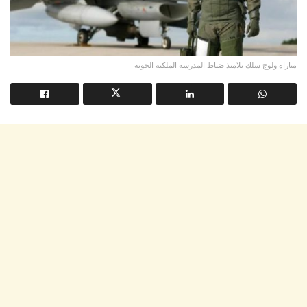
مباراة ولوج سلك تلاميذ ضباط المدرسة الملكية الجوية