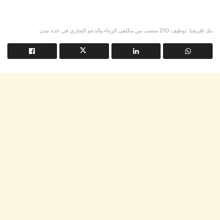
بنك إفريقيا: توظيف 210 منصب من مكلفي الزبناء والدعم التجاري في عدة مدن