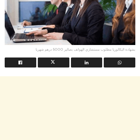
بشهادة البكالوريا مطلوب مستشاري الهواتف بصالير 5000 درهم شهريا