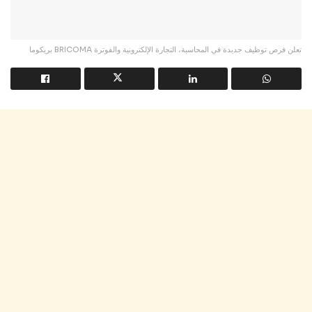
بريكوما BRICOMA تعلن فرص توظيف جديدة في المحاسبة، التجارة الإلكترونية والفوترة