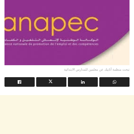
تبحث منظمة أنابيك عن معلمين للمدارس الابتدائية