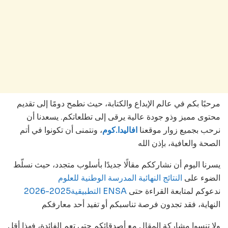
مرحبًا بكم في عالم الإبداع والكتابة، حيث نطمح دومًا إلى تقديم
محتوى مميز وذو جودة عالية يرقى إلى تطلعاتكم. يسعدنا أن
نرحب بجميع زوار موقعنا
افاليدا.كوم
، ونتمنى أن تكونوا في أتم
الصحة والعافية، بإذن الله
يسرنا اليوم أن نشارككم مقالًا جديدًا بأسلوب متجدد، حيث نسلّط
الضوء على
النتائج النهائية المدرسة الوطنية للعلوم
ندعوكم لمتابعة القراءة حتى
التطبيقية2025-2026 ENSA
النهاية، فقد تجدون فرصة تناسبكم أو تفيد أحد معارفكم
ولا تنسوا مشاركة المقال مع أصدقائكم حتى تعم الفائدة، فهذا أقل