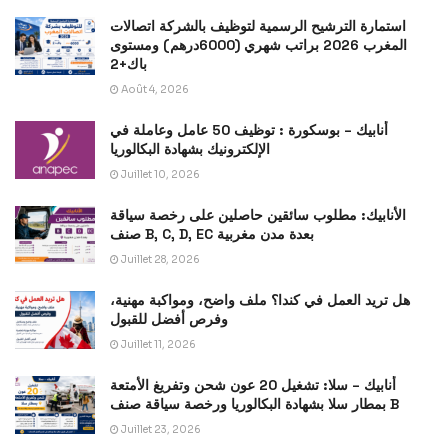
استمارة الترشيح الرسمية لتوظيف بالشركة اتصالات
المغرب 2026 براتب شهري (6000درهم) ومستوى
باك+2
Août 4, 2026
أنابيك – بوسكورة : توظيف 50 عامل وعاملة في
الإلكترونيك بشهادة البكالوريا
Juillet 10, 2026
الأنابيك: مطلوب سائقين حاصلين على رخصة سياقة
صنف B, C, D, EC بعدة مدن مغربية
Juillet 28, 2026
هل تريد العمل في كندا؟ ملف واضح، ومواكبة مهنية،
وفرص أفضل للقبول
Juillet 11, 2026
أنابيك – سلا: تشغيل 20 عون شحن وتفريغ الأمتعة
بمطار سلا بشهادة البكالوريا ورخصة سياقة صنف B
Juillet 23, 2026