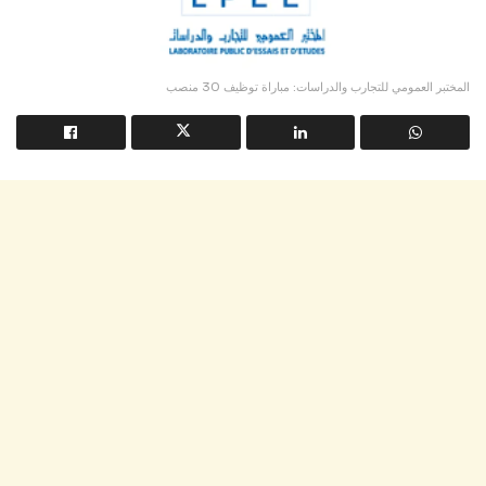
المختبر العمومي للتجارب والدراسات: مباراة توظيف 30 منصب