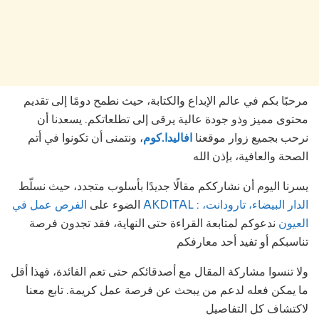
مرحبًا بكم في عالم الإبداع والكتابة، حيث نطمح دومًا إلى تقديم
محتوى مميز وذو جودة عالية يرقى إلى تطلعاتكم. يسعدنا أن
نرحب بجميع زوار موقعنا
افاليدا.كوم
، ونتمنى أن تكونوا في أتم
الصحة والعافية، بإذن الله
يسرنا اليوم أن نشارككم مقالًا جديدًا بأسلوب متجدد، حيث نسلّط
الضوء على
الفرص عمل في AKDITAL : الدار البيضاء، تارودانت،
العيون
ندعوكم لمتابعة القراءة حتى النهاية، فقد تجدون فرصة
تناسبكم أو تفيد أحد معارفكم
ولا تنسوا مشاركة المقال مع أصدقائكم حتى تعم الفائدة، فهذا أقل
ما يمكن فعله لدعم من يبحث عن فرصة عمل كريمة. تابع معنا
لاكتشاف كل التفاصيل