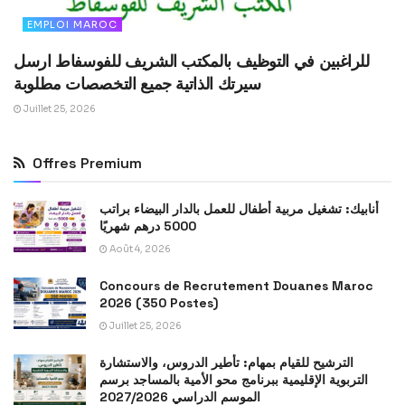
EMPLOI MAROC
للراغبين في التوظيف بالمكتب الشريف للفوسفاط ارسل
سيرتك الذاتية جميع التخصصات مطلوبة
Juillet 25, 2026
Offres Premium
أنابيك: تشغيل مربية أطفال للعمل بالدار البيضاء براتب
5000 درهم شهريًا
Août 4, 2026
Concours de Recrutement Douanes Maroc
2026 (350 Postes)
Juillet 25, 2026
الترشيح للقيام بمهام: تأطير الدروس، والاستشارة
التربوية الإقليمية ببرنامج محو الأمية بالمساجد برسم
الموسم الدراسي 2027/2026