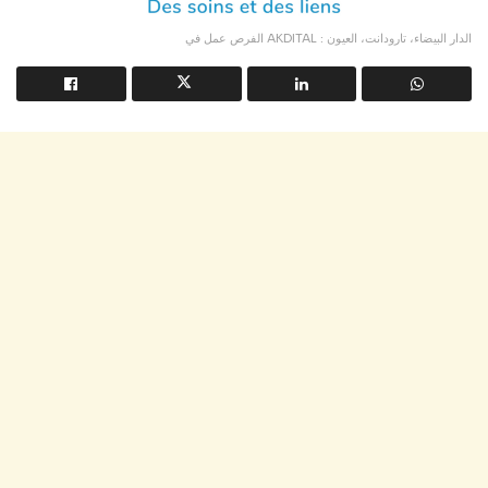
الفرص عمل في AKDITAL : الدار البيضاء، تارودانت، العيون