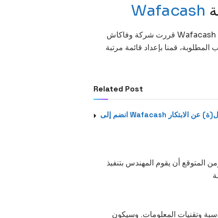
ة
Wafacash
قررت شركة وفاكاش Wafacash الرائدة في تحويل الأموال في المغرب، البحث عن مرشحين جدد
المطلوبة، قمنا بإعداد قائمة مرتبة
Related Post
مل كمسؤول(ة) عن الابتكار
ن المتوقع أن يقوم المهندس بتنفيذ
ة
سبة وتقنيات المعلومات. وسيكون