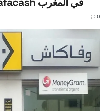
العمل في وفاكاش Wafacash في المغرب
0