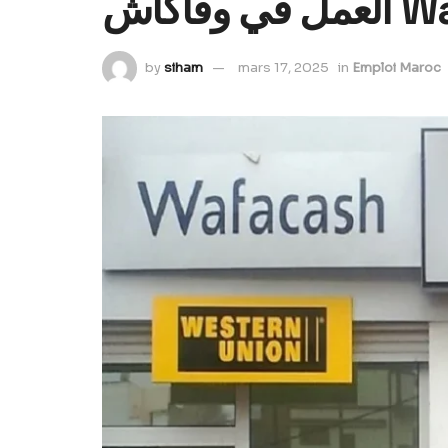
by
siham
mars 17, 2025
in
Emploi Maroc