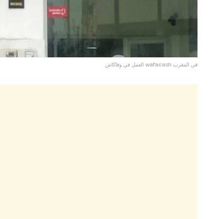
العمل في وفاكاش wafacash في المغرب