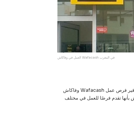
العمل في وفاكاش Wafacash في المغرب
وفاكاش Wafacash هي شركة رائدة في تحويل الأموال في المغرب وتسعى دائمًا لتوفير فرص عمل
 بأنها تقدم فرصًا للعمل في مختلف