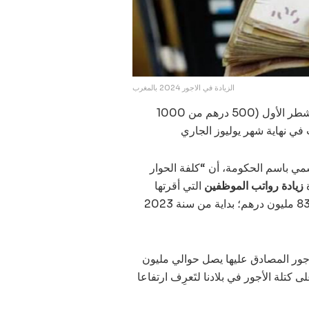
الزيادة في الاجور 2024 بالمغرب
، ضمن تفعيل الشطر الأول (500 درهم من 1000
ي نهاية شهر يوليوز الجاري
مي باسم الحكومة، أن “كلفة الحوار
زيادة رواتب الموظفين
التي أقرتها
الحكومة في إطار الحوار الاجتماعي، ستبلُغ قيمتها 44 مليارا و835 مليون درهم؛ بداية من سنة 2023
أجور المصادق عليها يصل حوالي مليون
 كتلة الأجور في بلادنا لتَعرِف ارتفاعا