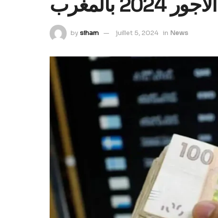
202 بالمغرب
by
siham
juillet 5, 2024
in
News