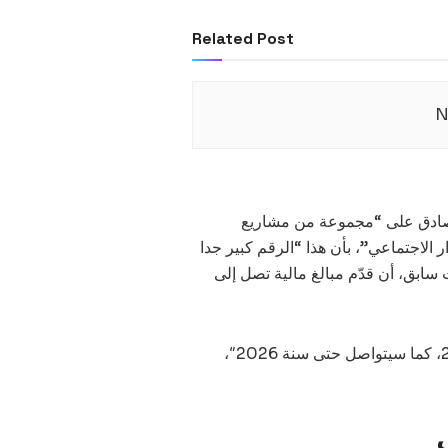
Related Post
N
وصادق على “مجموعة من مشاريع
ر الاجتماعي”، بأن هذا “الرقم كبير جدا
سابق، أن قدّم مبالغ مالية تصل إلى
كما أشار إلى أن “التنفيذ بدأ في سنة 2023، ومستمر في 2024، كما سيتواصل حتى سنة 2026″،