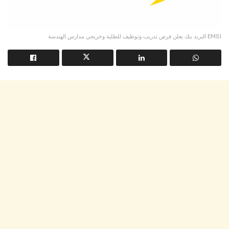
البريد بنك يعلن فرص تدريب وتوظيف للطلبة وخريجي مدارس الهندسة EMSI