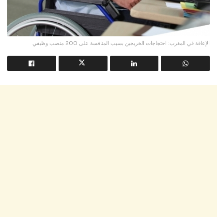
الإعاقة في المغرب: احتجاجات الخريجين بسبب المنافسة على 200 منصب وظيفي