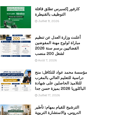
كارفور إكسبرس تطلق قافلة
التوظيف بالقنيطرة
Juillet 9, 2026
أعلنت وزارة العدل عن تنظيم
مباراة لولوج مهنة المفوضين
القضائيين برسم سنة 2026
لشغل 200 منصب
Août 7, 2026
مؤسسة محمد عواد للتكافل: منح
دراسية للتعليم العالي بالمغرب
للتلاميذ الحاصلين على شهادة
الباكلوريا 2026 بميزة حسن جدا
Juillet 17, 2026
الترشيح للقيام بمهام: تأطير
الدروس، والاستشارة التربوية