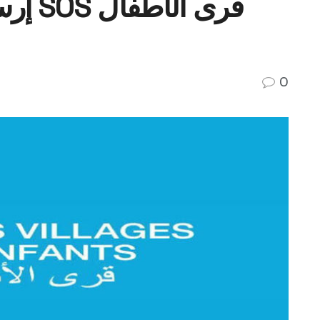
قرى ا
0