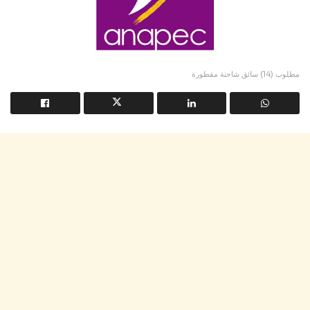
مطلوب (14) سائق شاحنة مقطورة