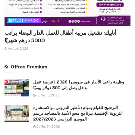
EMPLOI MAROC
أنابيك: تشغيل مربية أطفال للعمل بالدار البيضاء براتب
5000 درهم شهريًا
Août 4, 2026
Offres Premium
وظيفة راعي الأبقار في سويسرا 2026 | فرصة عمل
بدخل يصل إلى 300 دولار يوميًا
Juillet 15, 2026
الترشيح للقيام بمهام: تأطير الدروس، والاستشارة
التربوية الإقليمية ببرنامج محو الأمية بالمساجد برسم
الموسم الدراسي 2027/2026
Juillet 21, 2026