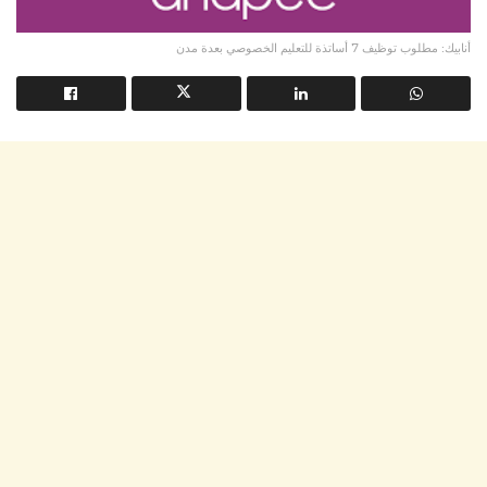
أنابيك: مطلوب توظيف 7 أساتذة للتعليم الخصوصي بعدة مدن