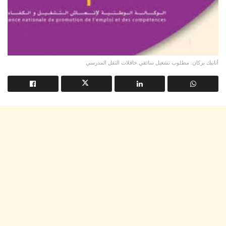
أنابيك بركان: مطلوب تشغيل سائقي حافلات النقل المدرسي