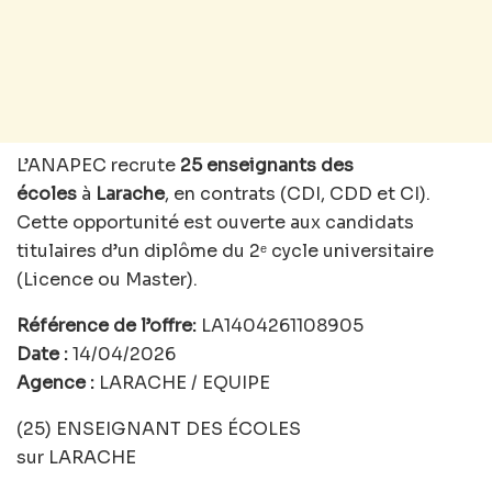
L’ANAPEC recrute
25
enseignants des
écoles
à
Larache
, en contrats (CDI, CDD et CI).
Cette opportunité est ouverte aux candidats
titulaires d’un diplôme du 2ᵉ cycle universitaire
(Licence ou Master).
Référence de l’offre:
LA1404261108905
Date :
14/04/2026
Agence :
LARACHE / EQUIPE
(25) ENSEIGNANT DES ÉCOLES
sur LARACHE