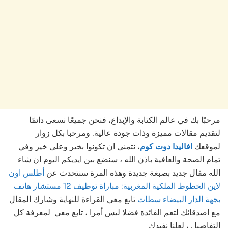
مرحبًا بك في عالم الكتابة والإبداع، فنحن جميعًا نسعى دائمًا
لتقديم مقالات مميزة وذات جودة عالية. ومرحبا بكل زوار
لموقعك
افاليدا دوت كوم
، نتمنى ان تكونوا بخير وعلى خير وفي
تمام الصحة والعافية باذن الله ، سنضع بين ايديكم اليوم ان شاء
الله مقال جديد بصبغة جديدة وهذه المرة سنتحدث عن
أطلس اون
لاين الخطوط الملكية المغربية: مباراة توظيف 12 مستشار هاتف
بجهة الدار البيضاء سطات
تابع
معي القراءة للنهاية وشارك المقال
مع اصدقائك لتعم الفائدة فضلا ليس أمرا ، تابع معي لمعرفة كل
التفاصيل ، لعلنا نفيدك