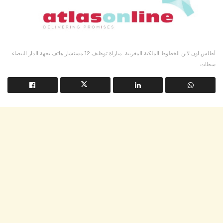
أطلس اون لاين الخطوط الملكية المغربية: مباراة توظيف 12 مستشار هاتف بجهة الدار البيضاء
سطات