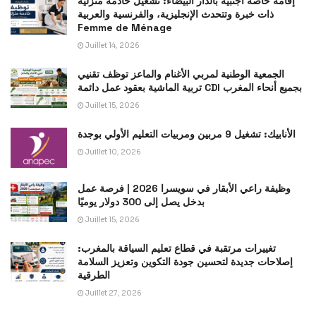
إقامة خاصة أجنبية بالدار البيضاء: تشغيل خادمة منزلية
ذات خبرة وتتحدث الإنجليزية، والفرنسية والعربية
Femme de Ménage
Juillet 14, 2026
الجمعية الوطنية لمربي الأغنام والماعز توظف تقنيي
تربية الماشية بعقود عمل دائمة CDI بجميع أنحاء المغرب
Juillet 15, 2026
الأنابيك: تشغيل 9 مربين ومربيات التعليم الأولي بوجدة
Juillet 10, 2026
وظيفة راعي الأبقار في سويسرا 2026 | فرصة عمل
بدخل يصل إلى 300 دولار يوميًا
Juillet 15, 2026
تغييرات مرتقبة في قطاع تعليم السياقة بالمغرب:
إصلاحات جديدة لتحسين جودة التكوين وتعزيز السلامة
الطرقية
Juillet 27, 2026