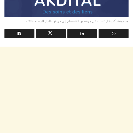
مجموعة أكديطال تبحث عن مرشحين للانضمام إلى فريقها بالدار البيضاء 2025