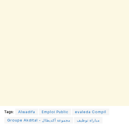
Tags:
Alwadifa
Emploi Public
evaleda Compil
مباراة توظيف
Groupe Akdital - مجموعة أكديطال